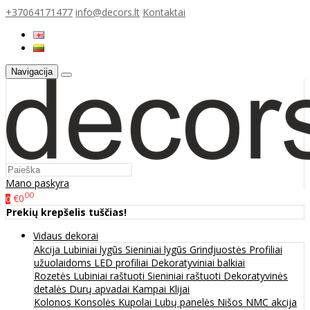
+37064171477
info@decors.lt
Kontaktai
Navigacija
Mano paskyra
00
€0
0
Prekių krepšelis tuščias!
Vidaus dekorai
Akcija
Lubiniai lygūs
Sieniniai lygūs
Grindjuostės
Profiliai
užuolaidoms
LED profiliai
Dekoratyviniai balkiai
Rozetės
Lubiniai raštuoti
Sieniniai raštuoti
Dekoratyvinės
detalės
Durų apvadai
Kampai
Klijai
Kolonos
Konsolės
Kupolai
Lubų panelės
Nišos
NMC akcija