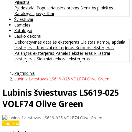
Piliastrai
Pjedestalai
Populiariausios prekės
Sieninės plokštės
Katalogai. pavyzdžiai
Šviestuvai
Lamelės
Katalogai
Lauko dekorai
Dekoratyvinės detalės eksterjeras
Glaistas
Kampų apdaila
eksterjeras
Karnizai eksterjeras
Kolonos eksterjeras
Palangės eksterjeras
Panelės eksterjeras
Piliastrai
eksterjeras
Sieniniai dekorai eksterjeras
Pagrindinis
Lubinis šviestuvas LS619-025 VOLF74 Olive Green
Lubinis šviestuvas LS619-025
VOLF74 Olive Green
Naujiena