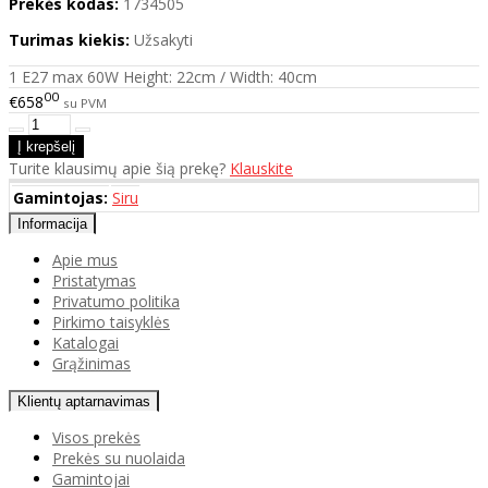
Prekės kodas:
1734505
Turimas kiekis:
Užsakyti
1 E27 max 60W Height: 22cm / Width: 40cm
00
€658
su PVM
Turite klausimų apie šią prekę?
Klauskite
Gamintojas:
Siru
Informacija
Apie mus
Pristatymas
Privatumo politika
Pirkimo taisyklės
Katalogai
Grąžinimas
Klientų aptarnavimas
Visos prekės
Prekės su nuolaida
Gamintojai