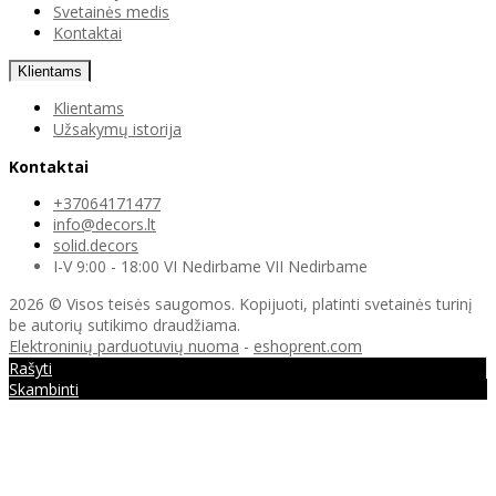
Svetainės medis
Kontaktai
Klientams
Klientams
Užsakymų istorija
Kontaktai
+37064171477
info@decors.lt
solid.decors
I-V 9:00 - 18:00 VI Nedirbame VII Nedirbame
2026 © Visos teisės saugomos. Kopijuoti, platinti svetainės turinį
be autorių sutikimo draudžiama.
Elektroninių parduotuvių nuoma
-
eshoprent.com
Rašyti
Skambinti