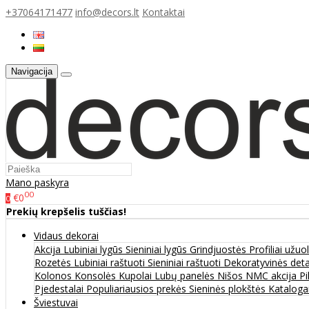
+37064171477
info@decors.lt
Kontaktai
Navigacija
Mano paskyra
00
€0
0
Prekių krepšelis tuščias!
Vidaus dekorai
Akcija
Lubiniai lygūs
Sieniniai lygūs
Grindjuostės
Profiliai užu
Rozetės
Lubiniai raštuoti
Sieniniai raštuoti
Dekoratyvinės det
Kolonos
Konsolės
Kupolai
Lubų panelės
Nišos
NMC akcija
Pi
Pjedestalai
Populiariausios prekės
Sieninės plokštės
Katalogai
Šviestuvai