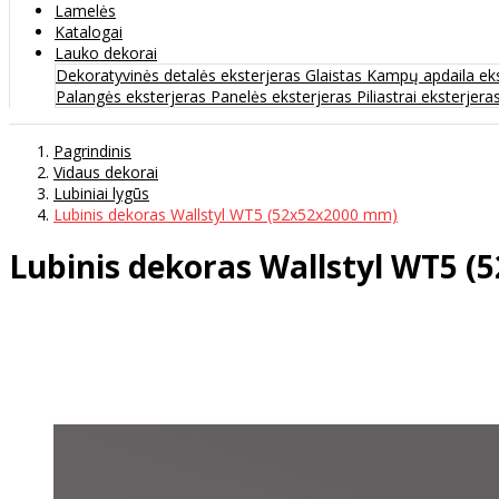
Lamelės
Katalogai
Lauko dekorai
Dekoratyvinės detalės eksterjeras
Glaistas
Kampų apdaila ek
Palangės eksterjeras
Panelės eksterjeras
Piliastrai eksterjera
Pagrindinis
Vidaus dekorai
Lubiniai lygūs
Lubinis dekoras Wallstyl WT5 (52x52x2000 mm)
Lubinis dekoras Wallstyl WT5 