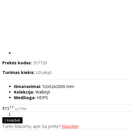
Prekės kodas:
357729
Turimas kiekis:
Užsakyti
Išmatavimai:
52x52x2000 mm
Kolekcija:
Wallstyl
Medžiaga:
HDPS
13
€15
su PVM
Turite klausimų apie šią prekę?
Klauskite