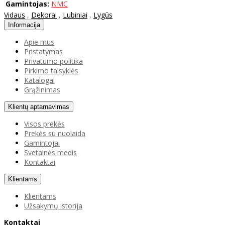
Gamintojas:
NMC
Vidaus
,
Dekorai
,
Lubiniai
,
Lygūs
Informacija
Apie mus
Pristatymas
Privatumo politika
Pirkimo taisyklės
Katalogai
Grąžinimas
Klientų aptarnavimas
Visos prekės
Prekės su nuolaida
Gamintojai
Svetainės medis
Kontaktai
Klientams
Klientams
Užsakymų istorija
Kontaktai