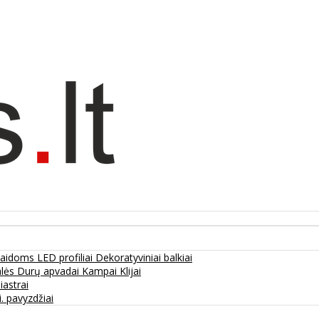
olaidoms
LED profiliai
Dekoratyviniai balkiai
alės
Durų apvadai
Kampai
Klijai
liastrai
. pavyzdžiai