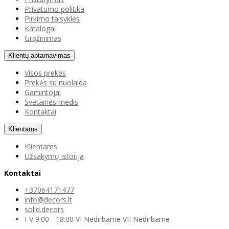
Privatumo politika
Pirkimo taisyklės
Katalogai
Grąžinimas
Klientų aptarnavimas
Visos prekės
Prekės su nuolaida
Gamintojai
Svetainės medis
Kontaktai
Klientams
Klientams
Užsakymų istorija
Kontaktai
+37064171477
info@decors.lt
solid.decors
I-V 9:00 - 18:00 VI Nedirbame VII Nedirbame