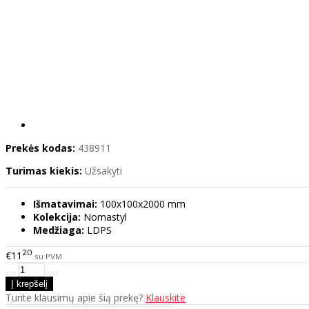
Prekės kodas:
438911
Turimas kiekis:
Užsakyti
Išmatavimai:
100x100x2000 mm
Kolekcija:
Nomastyl
Medžiaga:
LDPS
20
€11
su PVM
Turite klausimų apie šią prekę?
Klauskite