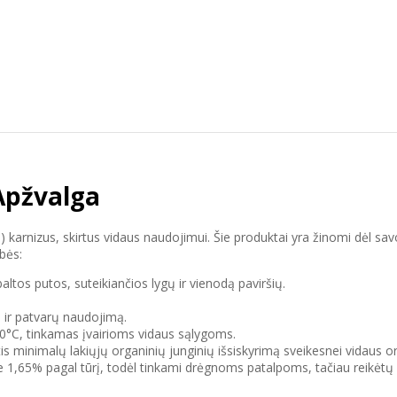
Apžvalga
S) karnizus, skirtus vidaus naudojimui. Šie produktai yra žinomi dėl 
bės:
tos putos, suteikiančios lygų ir vienodą paviršių.
ą ir patvarų naudojimą.
+70°C, tinkamas įvairioms vidaus sąlygoms.
s minimalų lakiųjų organinių junginių išsiskyrimą sveikesnei vidaus o
 1,65% pagal tūrį, todėl tinkami drėgnoms patalpoms, tačiau reikėtų v