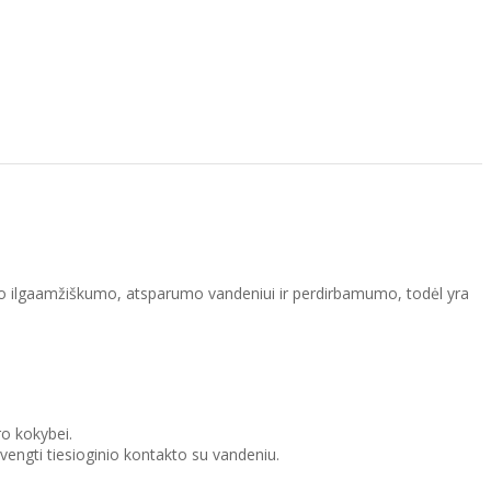
savo ilgaamžiškumo, atsparumo vandeniui ir perdirbamumo, todėl yra
ro kokybei.
engti tiesioginio kontakto su vandeniu.