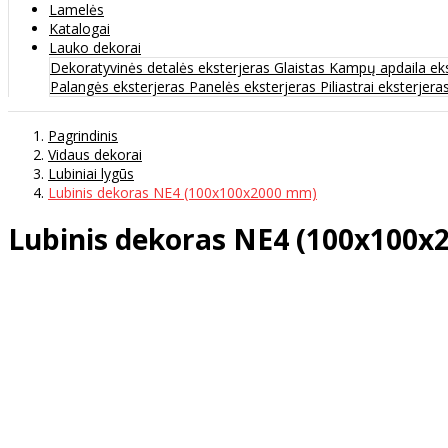
Lamelės
Katalogai
Lauko dekorai
Dekoratyvinės detalės eksterjeras
Glaistas
Kampų apdaila ek
Palangės eksterjeras
Panelės eksterjeras
Piliastrai eksterjera
Pagrindinis
Vidaus dekorai
Lubiniai lygūs
Lubinis dekoras NE4 (100x100x2000 mm)
Lubinis dekoras NE4 (100x100