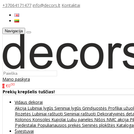
+37064171477
info@decors.lt
Kontaktai
Navigacija
Mano paskyra
00
€0
0
Prekių krepšelis tuščias!
Vidaus dekorai
Akcija
Lubiniai lygūs
Sieniniai lygūs
Grindjuostės
Profiliai užu
Rozetės
Lubiniai raštuoti
Sieniniai raštuoti
Dekoratyvinės det
Kolonos
Konsolės
Kupolai
Lubų panelės
Nišos
NMC akcija
Pi
Pjedestalai
Populiariausios prekės
Sieninės plokštės
Katalogai
Šviestuvai