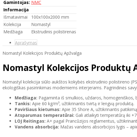
Gamintojas:
NMC
Informacija
Išmatavimai
100x100x2000 mm
Kolekcija
Nomastyl
Medžiaga
Ekstrudinis polistirenas
Aprašymas
Nomastyl Kolekcijos Produktų Apžvalga
Nomastyl Kolekcijos Produktų 
Nomastyl kolekcija siūlo aukštos kokybės ekstrudinio polistireno (P
ekologiškas pasirinkimas moderniems interjerams. Pagrindinės savy
Medžiaga:
Pagaminta iš smulkios, uždaros, homogeniškos, bal
Tankis:
Apie 60 kg/m³, užtikrinantis tvirtą ir lengvą produktą.
Paviršiaus kietumas:
Apie 35 Shore A, užtikrinantis patikim
Atsparumas temperatūrai:
Gali atlaikyti temperatūrą iki 
LOJ Reitingas:
A+ pagal Prancūzijos reglamentus, užtikrinanti
Vandens absorbcija:
Mažas vandens absorbcijos lygis – apie