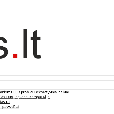
olaidoms
LED profiliai
Dekoratyviniai balkiai
alės
Durų apvadai
Kampai
Klijai
liastrai
. pavyzdžiai