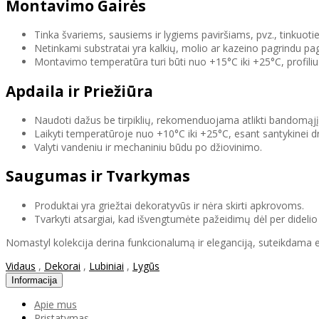
Montavimo Gairės
Tinka švariems, sausiems ir lygiems paviršiams, pvz., tinkuo
Netinkami substratai yra kalkių, molio ar kazeino pagrindu pa
Montavimo temperatūra turi būti nuo +15°C iki +25°C, profili
Apdaila ir Priežiūra
Naudoti dažus be tirpiklių, rekomenduojama atlikti bandomąjį
Laikyti temperatūroje nuo +10°C iki +25°C, esant santykinei 
Valyti vandeniu ir mechaniniu būdu po džiovinimo.
Saugumas ir Tvarkymas
Produktai yra griežtai dekoratyvūs ir nėra skirti apkrovoms.
Tvarkyti atsargiai, kad išvengtumėte pažeidimų dėl per dideli
Nomastyl kolekcija derina funkcionalumą ir eleganciją, suteikdama es
Vidaus
,
Dekorai
,
Lubiniai
,
Lygūs
Informacija
Apie mus
Pristatymas