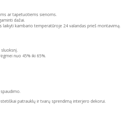
tiems ar tapetuotiems sienoms.
gaminti dažai.
us laikyti kambario temperatūroje 24 valandas prieš montavimą.
 sluoksnį.
drėgmei nuo 45% iki 65%.
o spaudimo.
tetiškai patrauklų ir tvarų sprendimą interjero dekorui.