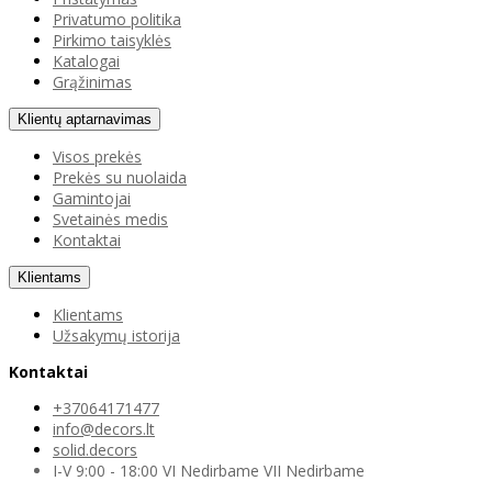
Privatumo politika
Pirkimo taisyklės
Katalogai
Grąžinimas
Klientų aptarnavimas
Visos prekės
Prekės su nuolaida
Gamintojai
Svetainės medis
Kontaktai
Klientams
Klientams
Užsakymų istorija
Kontaktai
+37064171477
info@decors.lt
solid.decors
I-V 9:00 - 18:00 VI Nedirbame VII Nedirbame