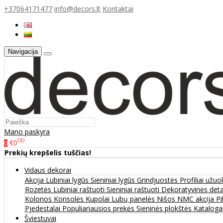
+37064171477
info@decors.lt
Kontaktai
Navigacija
Mano paskyra
00
€0
0
Prekių krepšelis tuščias!
Vidaus dekorai
Akcija
Lubiniai lygūs
Sieniniai lygūs
Grindjuostės
Profiliai užu
Rozetės
Lubiniai raštuoti
Sieniniai raštuoti
Dekoratyvinės det
Kolonos
Konsolės
Kupolai
Lubų panelės
Nišos
NMC akcija
Pi
Pjedestalai
Populiariausios prekės
Sieninės plokštės
Katalogai
Šviestuvai