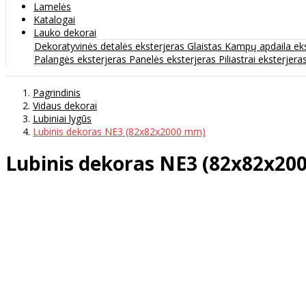
Lamelės
Katalogai
Lauko dekorai
Dekoratyvinės detalės eksterjeras
Glaistas
Kampų apdaila ek
Palangės eksterjeras
Panelės eksterjeras
Piliastrai eksterjera
Pagrindinis
Vidaus dekorai
Lubiniai lygūs
Lubinis dekoras NE3 (82x82x2000 mm)
Lubinis dekoras NE3 (82x82x20