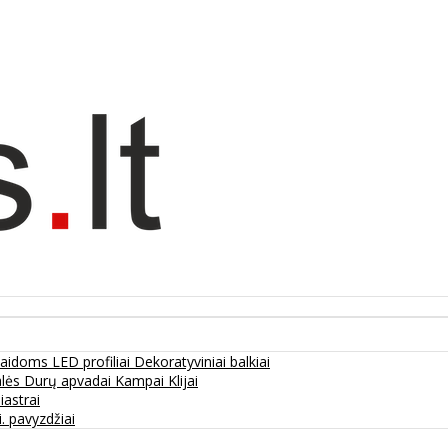
olaidoms
LED profiliai
Dekoratyviniai balkiai
alės
Durų apvadai
Kampai
Klijai
liastrai
. pavyzdžiai