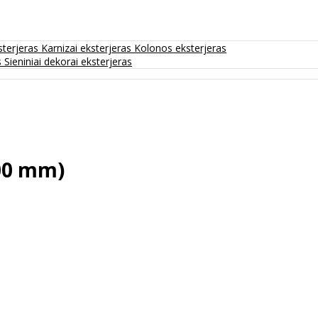
sterjeras
Karnizai eksterjeras
Kolonos eksterjeras
s
Sieniniai dekorai eksterjeras
00 mm)