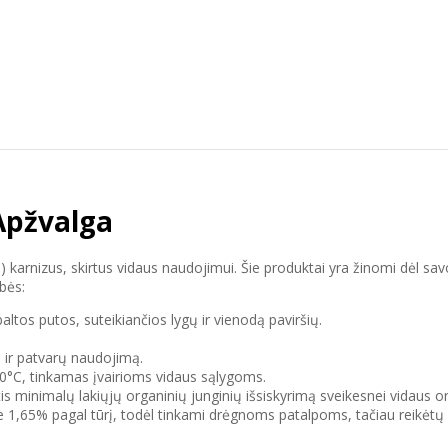
Apžvalga
S) karnizus, skirtus vidaus naudojimui. Šie produktai yra žinomi dėl 
bės:
tos putos, suteikiančios lygų ir vienodą paviršių.
ą ir patvarų naudojimą.
+70°C, tinkamas įvairioms vidaus sąlygoms.
s minimalų lakiųjų organinių junginių išsiskyrimą sveikesnei vidaus o
 1,65% pagal tūrį, todėl tinkami drėgnoms patalpoms, tačiau reikėtų v