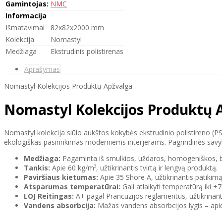
Gamintojas:
NMC
Informacija
Išmatavimai
82x82x2000 mm
Kolekcija
Nomastyl
Medžiaga
Ekstrudinis polistirenas
Aprašymas
Nomastyl Kolekcijos Produktų Apžvalga
Nomastyl Kolekcijos Produktų 
Nomastyl kolekcija siūlo aukštos kokybės ekstrudinio polistireno (P
ekologiškas pasirinkimas moderniems interjerams. Pagrindinės savy
Medžiaga:
Pagaminta iš smulkios, uždaros, homogeniškos, bal
Tankis:
Apie 60 kg/m³, užtikrinantis tvirtą ir lengvą produktą.
Paviršiaus kietumas:
Apie 35 Shore A, užtikrinantis patikim
Atsparumas temperatūrai:
Gali atlaikyti temperatūrą iki 
LOJ Reitingas:
A+ pagal Prancūzijos reglamentus, užtikrinanti
Vandens absorbcija:
Mažas vandens absorbcijos lygis – apie