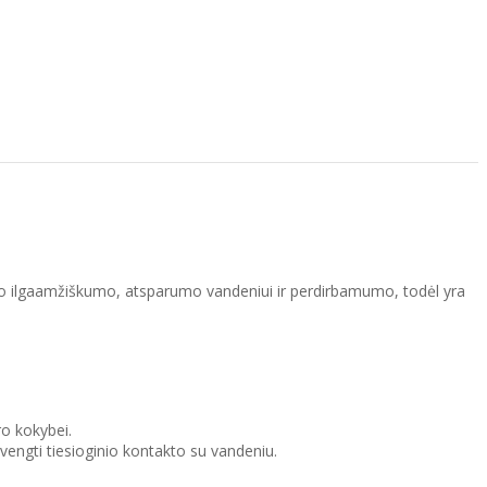
savo ilgaamžiškumo, atsparumo vandeniui ir perdirbamumo, todėl yra
ro kokybei.
engti tiesioginio kontakto su vandeniu.