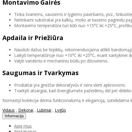
Montavimo Gairės
Tinka švariems, sausiems ir lygiems paviršiams, pvz., tinkuo
Netinkami substratai yra kalkių, molio ar kazeino pagrindu pa
Montavimo temperatūra turi būti nuo +15°C iki +25°C, profili
Apdaila ir Priežiūra
Naudoti dažus be tirpiklių, rekomenduojama atlikti bandomąjį
Laikyti temperatūroje nuo +10°C iki +25°C, esant santykinei 
Valyti vandeniu ir mechaniniu būdu po džiovinimo.
Saugumas ir Tvarkymas
Produktai yra griežtai dekoratyvūs ir nėra skirti apkrovoms.
Tvarkyti atsargiai, kad išvengtumėte pažeidimų dėl per dideli
Nomastyl kolekcija derina funkcionalumą ir eleganciją, suteikdama es
Vidaus
,
Dekorai
,
Lubiniai
,
Lygūs
Informacija
Apie mus
Pristatymas