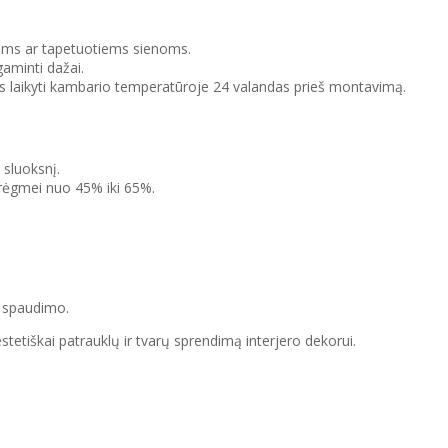
tiems ar tapetuotiems sienoms.
gaminti dažai.
us laikyti kambario temperatūroje 24 valandas prieš montavimą.
 sluoksnį.
drėgmei nuo 45% iki 65%.
o spaudimo.
tetiškai patrauklų ir tvarų sprendimą interjero dekorui.