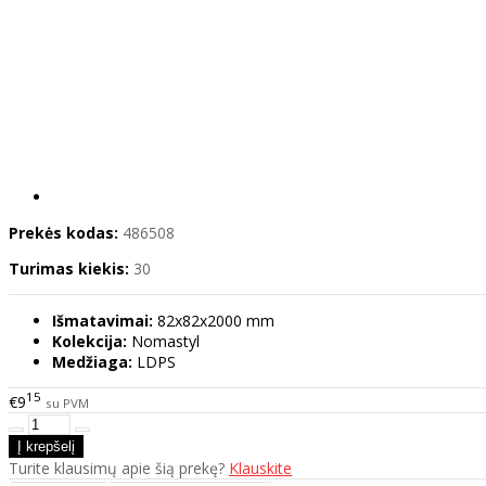
Prekės kodas:
486508
Turimas kiekis:
30
Išmatavimai:
82x82x2000 mm
Kolekcija:
Nomastyl
Medžiaga:
LDPS
15
€9
su PVM
Turite klausimų apie šią prekę?
Klauskite