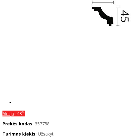
%
Akcija
-43
Prekės kodas:
357758
Turimas kiekis:
Užsakyti