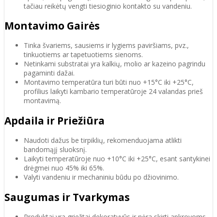
tačiau reikėtų vengti tiesioginio kontakto su vandeniu.
Montavimo Gairės
Tinka švariems, sausiems ir lygiems paviršiams, pvz.,
tinkuotiems ar tapetuotiems sienoms.
Netinkami substratai yra kalkių, molio ar kazeino pagrindu
pagaminti dažai.
Montavimo temperatūra turi būti nuo +15°C iki +25°C,
profilius laikyti kambario temperatūroje 24 valandas prieš
montavimą.
Apdaila ir Priežiūra
Naudoti dažus be tirpiklių, rekomenduojama atlikti
bandomąjį sluoksnį.
Laikyti temperatūroje nuo +10°C iki +25°C, esant santykinei
drėgmei nuo 45% iki 65%.
Valyti vandeniu ir mechaniniu būdu po džiovinimo.
Saugumas ir Tvarkymas
Produktai yra griežtai dekoratyvūs ir nėra skirti apkrovoms.