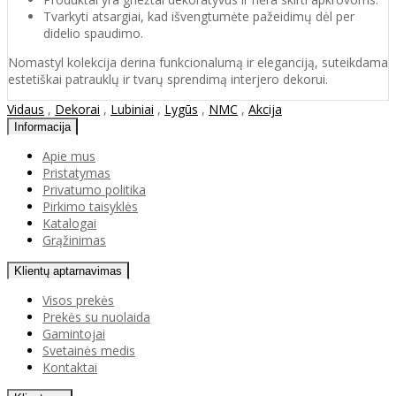
Tvarkyti atsargiai, kad išvengtumėte pažeidimų dėl per
didelio spaudimo.
Nomastyl kolekcija derina funkcionalumą ir eleganciją, suteikdama
estetiškai patrauklų ir tvarų sprendimą interjero dekorui.
Vidaus
,
Dekorai
,
Lubiniai
,
Lygūs
,
NMC
,
Akcija
Informacija
Apie mus
Pristatymas
Privatumo politika
Pirkimo taisyklės
Katalogai
Grąžinimas
Klientų aptarnavimas
Visos prekės
Prekės su nuolaida
Gamintojai
Svetainės medis
Kontaktai