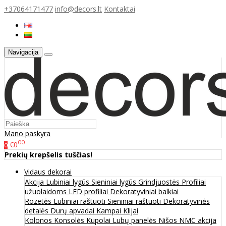
+37064171477
info@decors.lt
Kontaktai
Navigacija
Mano paskyra
00
€0
0
Prekių krepšelis tuščias!
Vidaus dekorai
Akcija
Lubiniai lygūs
Sieniniai lygūs
Grindjuostės
Profiliai
užuolaidoms
LED profiliai
Dekoratyviniai balkiai
Rozetės
Lubiniai raštuoti
Sieniniai raštuoti
Dekoratyvinės
detalės
Durų apvadai
Kampai
Klijai
Kolonos
Konsolės
Kupolai
Lubų panelės
Nišos
NMC akcija