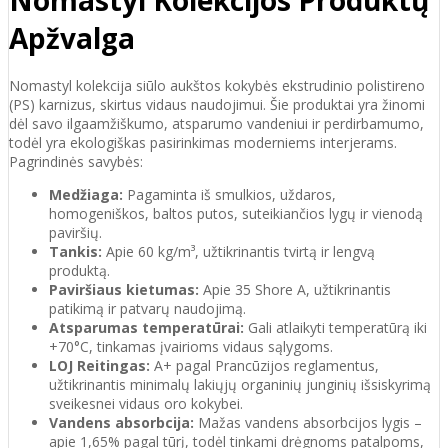
Apžvalga
Nomastyl kolekcija siūlo aukštos kokybės ekstrudinio polistireno
(PS) karnizus, skirtus vidaus naudojimui. Šie produktai yra žinomi
dėl savo ilgaamžiškumo, atsparumo vandeniui ir perdirbamumo,
todėl yra ekologiškas pasirinkimas moderniems interjerams.
Pagrindinės savybės:
Medžiaga:
Pagaminta iš smulkios, uždaros,
homogeniškos, baltos putos, suteikiančios lygų ir vienodą
paviršių.
Tankis:
Apie 60 kg/m³, užtikrinantis tvirtą ir lengvą
produktą.
Paviršiaus kietumas:
Apie 35 Shore A, užtikrinantis
patikimą ir patvarų naudojimą.
Atsparumas temperatūrai:
Gali atlaikyti temperatūrą iki
+70°C, tinkamas įvairioms vidaus sąlygoms.
LOJ Reitingas:
A+ pagal Prancūzijos reglamentus,
užtikrinantis minimalų lakiųjų organinių junginių išsiskyrimą
sveikesnei vidaus oro kokybei.
Vandens absorbcija:
Mažas vandens absorbcijos lygis –
apie 1,65% pagal tūrį, todėl tinkami drėgnoms patalpoms,