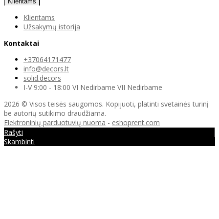
Klientams
Klientams
Užsakymų istorija
Kontaktai
+37064171477
info@decors.lt
solid.decors
I-V 9:00 - 18:00 VI Nedirbame VII Nedirbame
2026 © Visos teisės saugomos. Kopijuoti, platinti svetainės turinį
be autorių sutikimo draudžiama.
Elektroninių parduotuvių nuoma
-
eshoprent.com
Rašyti
Skambinti