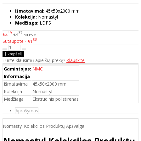
Išmatavimai:
45x50x2000 mm
Kolekcija:
Nomastyl
Medžiaga:
LDPS
49
37
€2
€4
su PVM
88
Sutaupote - €1
Turite klausimų apie šią prekę?
Klauskite
Gamintojas:
NMC
Informacija
Išmatavimai
45x50x2000 mm
Kolekcija
Nomastyl
Medžiaga
Ekstrudinis polistirenas
Aprašymas
Nomastyl Kolekcijos Produktų Apžvalga
Nomastyl Kolekcijos Produktų