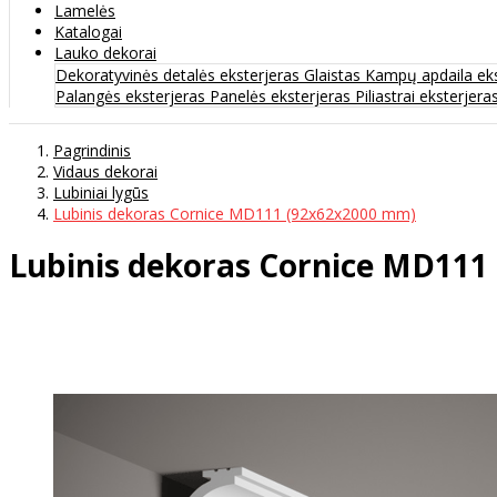
Lamelės
Katalogai
Lauko dekorai
Dekoratyvinės detalės eksterjeras
Glaistas
Kampų apdaila ek
Palangės eksterjeras
Panelės eksterjeras
Piliastrai eksterjera
Pagrindinis
Vidaus dekorai
Lubiniai lygūs
Lubinis dekoras Cornice MD111 (92x62x2000 mm)
Lubinis dekoras Cornice MD111