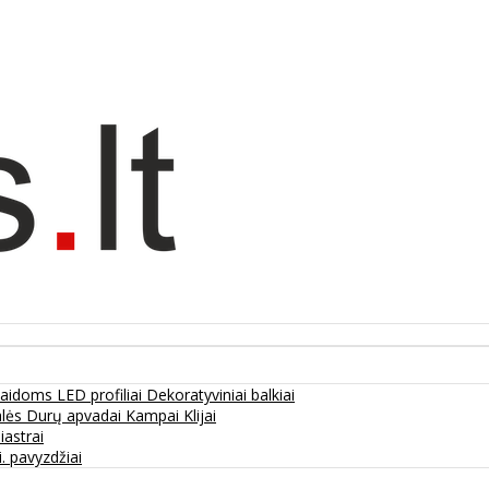
olaidoms
LED profiliai
Dekoratyviniai balkiai
alės
Durų apvadai
Kampai
Klijai
liastrai
. pavyzdžiai