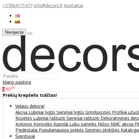
+37064171477
info@decors.lt
Kontaktai
Navigacija
Mano paskyra
00
€0
0
Prekių krepšelis tuščias!
Vidaus dekorai
Akcija
Lubiniai lygūs
Sieniniai lygūs
Grindjuostės
Profiliai užu
Rozetės
Lubiniai raštuoti
Sieniniai raštuoti
Dekoratyvinės det
Kolonos
Konsolės
Kupolai
Lubų panelės
Nišos
NMC akcija
Pi
Pjedestalai
Populiariausios prekės
Sieninės plokštės
Katalogai
Šviestuvai