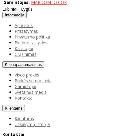
Gamintojas:
MARDOM DECOR
Lubiniai
,
Lygūs
Informacija
Apie mus
Pristatymas
Privatumo politika
Pirkimo taisyklės
Katalogai
Grąžinimas
Klientų aptarnavimas
Visos prekės
Prekės su nuolaida
Gamintojai
Svetainės medis
Kontaktai
Klientams
Klientams
Užsakymų istorija
Kontaktai