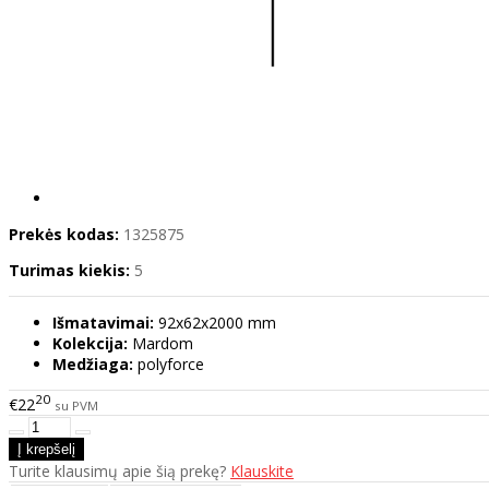
Prekės kodas:
1325875
Turimas kiekis:
5
Išmatavimai:
92x62x2000 mm
Kolekcija:
Mardom
Medžiaga:
polyforce
20
€22
su PVM
Turite klausimų apie šią prekę?
Klauskite