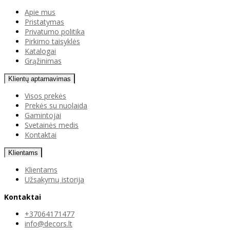
Apie mus
Pristatymas
Privatumo politika
Pirkimo taisyklės
Katalogai
Grąžinimas
Klientų aptarnavimas
Visos prekės
Prekės su nuolaida
Gamintojai
Svetainės medis
Kontaktai
Klientams
Klientams
Užsakymų istorija
Kontaktai
+37064171477
info@decors.lt