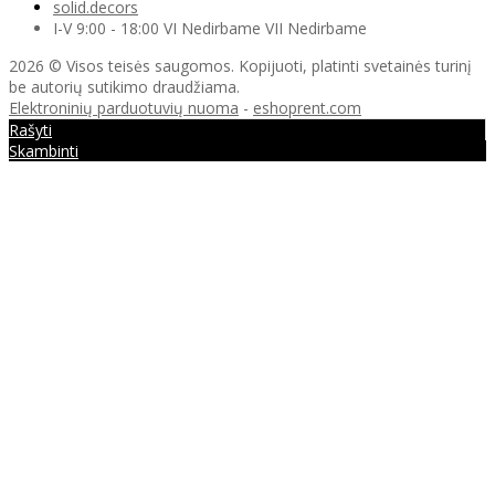
solid.decors
I-V 9:00 - 18:00 VI Nedirbame VII Nedirbame
2026 © Visos teisės saugomos. Kopijuoti, platinti svetainės turinį
be autorių sutikimo draudžiama.
Elektroninių parduotuvių nuoma
-
eshoprent.com
Rašyti
Skambinti