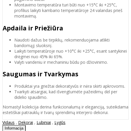
Montavimo temperatūra turi būti nuo +15°C iki +25°C,
profilius laikyti kambario temperatūroje 24 valandas prieš
montavimą.
Apdaila ir Priežiūra
Naudoti dažus be tirpiklių, rekomenduojama atlikti
bandomąjį sluoksnį.
Laikyti temperatūroje nuo +10°C iki +25°C, esant santykinei
drėgmei nuo 45% iki 65%.
Valyti vandeniu ir mechaniniu būdu po džiovinimo.
Saugumas ir Tvarkymas
Produktai yra griežtai dekoratyvūs ir nėra skirti apkrovoms.
Tvarkyti atsargiai, kad išvengtumėte pažeidimų dėl per
didelio spaudimo.
Nomastyl kolekcija derina funkcionalumą ir eleganciją, suteikdama
estetiškai patrauklų ir tvarų sprendimą interjero dekorui.
Vidaus
,
Dekorai
,
Lubiniai
,
Lygūs
Informacija