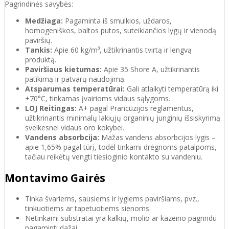
Pagrindinės savybės:
Medžiaga:
Pagaminta iš smulkios, uždaros,
homogeniškos, baltos putos, suteikiančios lygų ir vienodą
paviršių.
Tankis:
Apie 60 kg/m³, užtikrinantis tvirtą ir lengvą
produktą.
Paviršiaus kietumas:
Apie 35 Shore A, užtikrinantis
patikimą ir patvarų naudojimą.
Atsparumas temperatūrai:
Gali atlaikyti temperatūrą iki
+70°C, tinkamas įvairioms vidaus sąlygoms.
LOJ Reitingas:
A+ pagal Prancūzijos reglamentus,
užtikrinantis minimalų lakiųjų organinių junginių išsiskyrimą
sveikesnei vidaus oro kokybei.
Vandens absorbcija:
Mažas vandens absorbcijos lygis –
apie 1,65% pagal tūrį, todėl tinkami drėgnoms patalpoms,
tačiau reikėtų vengti tiesioginio kontakto su vandeniu.
Montavimo Gairės
Tinka švariems, sausiems ir lygiems paviršiams, pvz.,
tinkuotiems ar tapetuotiems sienoms.
Netinkami substratai yra kalkių, molio ar kazeino pagrindu
pagaminti dažai.