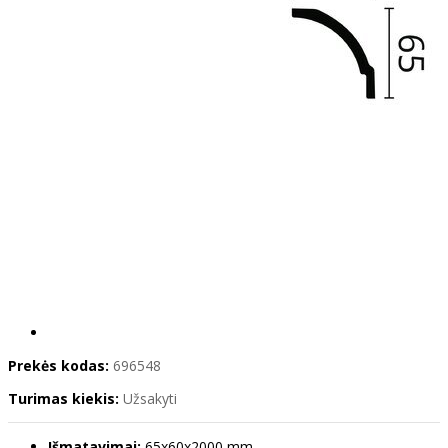
Prekės kodas:
696548
Turimas kiekis:
Užsakyti
Išmatavimai:
65x60x2000 mm