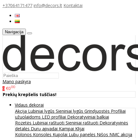
+37064171477
info@decors.lt
Kontaktai
Navigacija
Mano paskyra
00
€0
0
Prekių krepšelis tuščias!
Vidaus dekorai
Akcija
Lubiniai lygūs
Sieniniai lygūs
Grindjuostės
Profiliai
užuolaidoms
LED profiliai
Dekoratyviniai balkiai
Rozetės
Lubiniai raštuoti
Sieniniai raštuoti
Dekoratyvinės
detalės
Durų apvadai
Kampai
Klijai
Kolonos
Konsolės
Kupolai
Lubų panelės
Nišos
NMC akcija