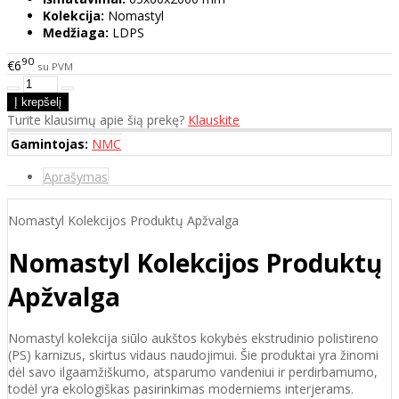
Kolekcija:
Nomastyl
Medžiaga:
LDPS
90
€6
su PVM
Turite klausimų apie šią prekę?
Klauskite
Gamintojas:
NMC
Aprašymas
Nomastyl Kolekcijos Produktų Apžvalga
Nomastyl Kolekcijos Produktų
Apžvalga
Nomastyl kolekcija siūlo aukštos kokybės ekstrudinio polistireno
(PS) karnizus, skirtus vidaus naudojimui. Šie produktai yra žinomi
dėl savo ilgaamžiškumo, atsparumo vandeniui ir perdirbamumo,
todėl yra ekologiškas pasirinkimas moderniems interjerams.