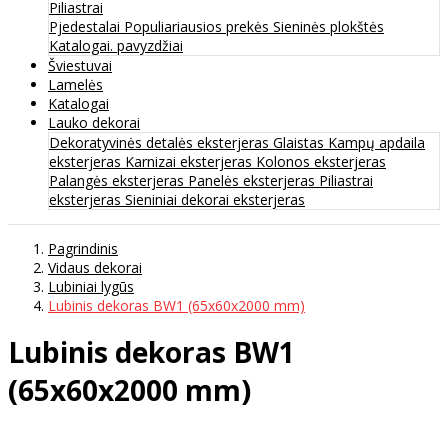
Piliastrai
Pjedestalai
Populiariausios prekės
Sieninės plokštės
Katalogai. pavyzdžiai
Šviestuvai
Lamelės
Katalogai
Lauko dekorai
Dekoratyvinės detalės eksterjeras
Glaistas
Kampų apdaila
eksterjeras
Karnizai eksterjeras
Kolonos eksterjeras
Palangės eksterjeras
Panelės eksterjeras
Piliastrai
eksterjeras
Sieniniai dekorai eksterjeras
Pagrindinis
Vidaus dekorai
Lubiniai lygūs
Lubinis dekoras BW1 (65x60x2000 mm)
Lubinis dekoras BW1
(65x60x2000 mm)