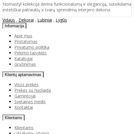
Nomastyl kolekcija derina funkcionalumą ir eleganciją, suteikdama
estetiškai patrauklų ir tvarų sprendimą interjero dekorui.
Vidaus
,
Dekorai
,
Lubiniai
,
Lygūs
Informacija
Apie mus
Pristatymas
Privatumo politika
Pirkimo taisyklės
Katalogai
Grąžinimas
Klientų aptarnavimas
Visos prekės
Prekės su nuolaida
Gamintojai
Svetainės medis
Kontaktai
Klientams
Klientams
Užsakymų istorija