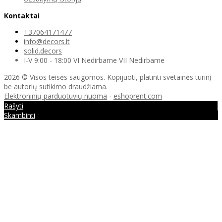
Kontaktai
+37064171477
info@decors.lt
solid.decors
I-V 9:00 - 18:00 VI Nedirbame VII Nedirbame
2026 © Visos teisės saugomos. Kopijuoti, platinti svetainės turinį
be autorių sutikimo draudžiama.
Elektroninių parduotuvių nuoma
-
eshoprent.com
Rašyti
Skambinti