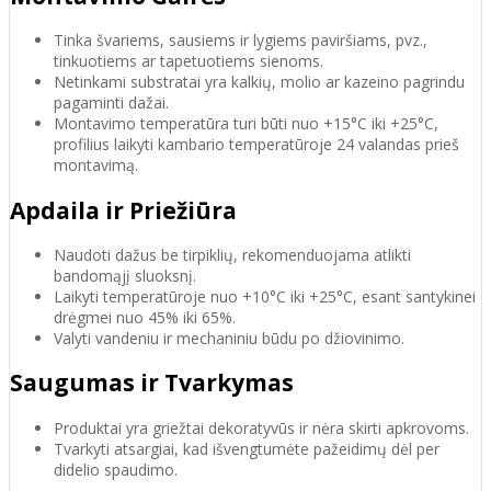
Tinka švariems, sausiems ir lygiems paviršiams, pvz.,
tinkuotiems ar tapetuotiems sienoms.
Netinkami substratai yra kalkių, molio ar kazeino pagrindu
pagaminti dažai.
Montavimo temperatūra turi būti nuo +15°C iki +25°C,
profilius laikyti kambario temperatūroje 24 valandas prieš
montavimą.
Apdaila ir Priežiūra
Naudoti dažus be tirpiklių, rekomenduojama atlikti
bandomąjį sluoksnį.
Laikyti temperatūroje nuo +10°C iki +25°C, esant santykinei
drėgmei nuo 45% iki 65%.
Valyti vandeniu ir mechaniniu būdu po džiovinimo.
Saugumas ir Tvarkymas
Produktai yra griežtai dekoratyvūs ir nėra skirti apkrovoms.
Tvarkyti atsargiai, kad išvengtumėte pažeidimų dėl per
didelio spaudimo.