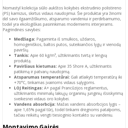
Nomastyl kolekcija siūlo aukštos kokybės ekstrudinio polistireno
(PS) karnizus, skirtus vidaus naudojimui. Šie produktai yra žinomi
dėl savo ilgaamžiškumo, atsparumo vandeniui ir perdirbamumo,
todėl yra ekologiškas pasirinkimas moderniems interjerams.
Pagrindinės savybės:
Medžiaga:
Pagaminta iš smulkios, uždaros,
homogeniškos, baltos putos, suteikiančios lygų ir vienodą
paviršių.
Tankis:
Apie 60 kg/m³, užtikrinantis tvirtą ir lengvą
produktą.
Paviršiaus kietumas:
Apie 35 Shore A, užtikrinantis
patikimą ir patvarų naudojimą.
Atsparumas temperatūrai:
Gali atlaikyti temperatūrą iki
+70°C, tinkamas įvairioms vidaus sąlygoms.
LOJ Reitingas:
A+ pagal Prancūzijos reglamentus,
užtikrinantis minimalų lakiųjų organinių junginių išsiskyrimą
sveikesnei vidaus oro kokybei.
Vandens absorbcija:
Mažas vandens absorbcijos lygis –
apie 1,65% pagal tūrį, todėl tinkami drėgnoms patalpoms,
tačiau reikėtų vengti tiesioginio kontakto su vandeniu.
Montavimo Gairės