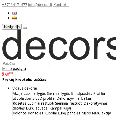
+37064171477
info@decors.lt
Kontaktai
Navigacija
Mano paskyra
00
€0
0
Prekių krepšelis tuščias!
Vidaus dekorai
Akcija
Lubiniai lygūs
Sieniniai lygūs
Grindjuostės
Profiliai
užuolaidoms
LED profiliai
Dekoratyviniai balkiai
Rozetės
Lubiniai raštuoti
Sieniniai raštuoti
Dekoratyvinės
detalės
Durų apvadai
Kampai
Klijai
Kolonos
Konsolės
Kupolai
Lubų panelės
Nišos
NMC akcija