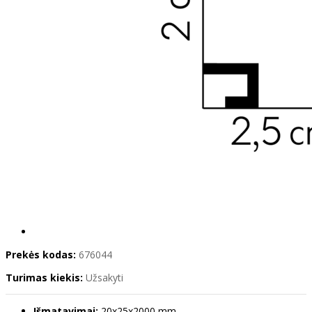
Prekės kodas:
676044
Turimas kiekis:
Užsakyti
Išmatavimai:
20x25x2000 mm