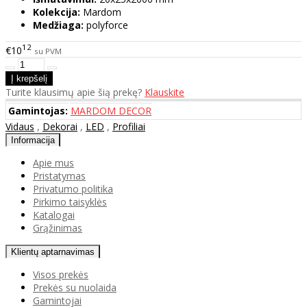
Kolekcija:
Mardom
Medžiaga:
polyforce
12
€10
su PVM
Turite klausimų apie šią prekę?
Klauskite
Gamintojas:
MARDOM DECOR
Vidaus
,
Dekorai
,
LED
,
Profiliai
Informacija
Apie mus
Pristatymas
Privatumo politika
Pirkimo taisyklės
Katalogai
Grąžinimas
Klientų aptarnavimas
Visos prekės
Prekės su nuolaida
Gamintojai