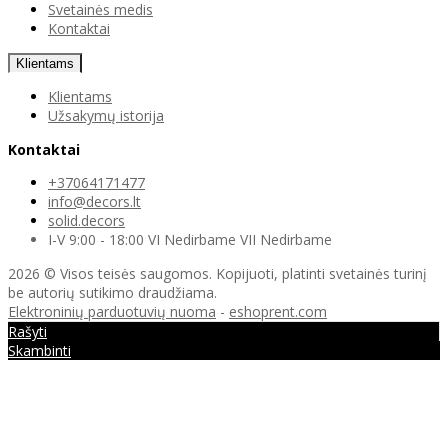
Svetainės medis
Kontaktai
Klientams
Klientams
Užsakymų istorija
Kontaktai
+37064171477
info@decors.lt
solid.decors
I-V 9:00 - 18:00 VI Nedirbame VII Nedirbame
2026 © Visos teisės saugomos. Kopijuoti, platinti svetainės turinį
be autorių sutikimo draudžiama.
Elektroninių parduotuvių nuoma
-
eshoprent.com
Rašyti
Skambinti