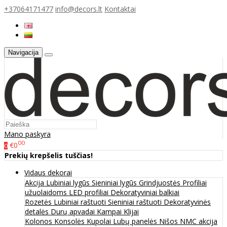
+37064171477
info@decors.lt
Kontaktai
Navigacija
Mano paskyra
00
€0
0
Prekių krepšelis tuščias!
Vidaus dekorai
Akcija
Lubiniai lygūs
Sieniniai lygūs
Grindjuostės
Profiliai
užuolaidoms
LED profiliai
Dekoratyviniai balkiai
Rozetės
Lubiniai raštuoti
Sieniniai raštuoti
Dekoratyvinės
detalės
Durų apvadai
Kampai
Klijai
Kolonos
Konsolės
Kupolai
Lubų panelės
Nišos
NMC akcija