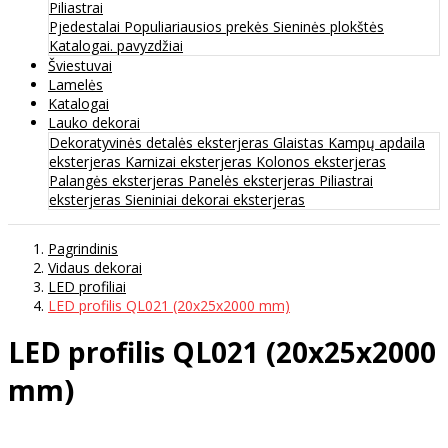
Piliastrai
Pjedestalai
Populiariausios prekės
Sieninės plokštės
Katalogai. pavyzdžiai
Šviestuvai
Lamelės
Katalogai
Lauko dekorai
Dekoratyvinės detalės eksterjeras
Glaistas
Kampų apdaila
eksterjeras
Karnizai eksterjeras
Kolonos eksterjeras
Palangės eksterjeras
Panelės eksterjeras
Piliastrai
eksterjeras
Sieniniai dekorai eksterjeras
Pagrindinis
Vidaus dekorai
LED profiliai
LED profilis QL021 (20x25x2000 mm)
LED profilis QL021 (20x25x2000
mm)