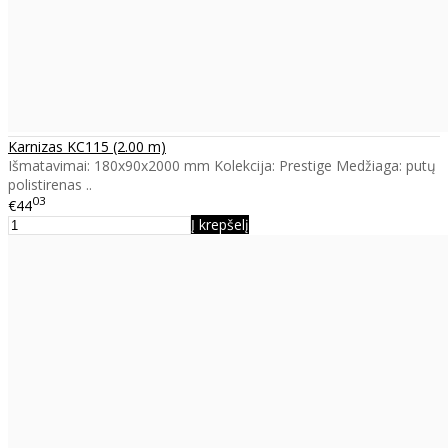
Karnizas KC115 (2.00 m)
Išmatavimai: 180x90x2000 mm Kolekcija: Prestige Medžiaga: putų
polistirenas ..
03
€44
Į krepšelį