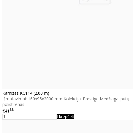
Karnizas KC114 (2.00 m)
Išmatavimai: 160x95x2000 mm Kolekcija: Prestige Medžiaga: putų
polistirenas ..
88
€41
Į krepšelį