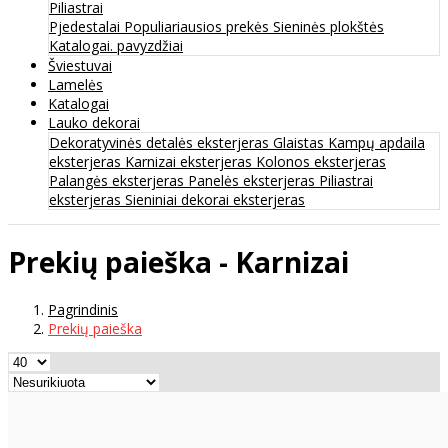
Piliastrai
Pjedestalai
Populiariausios prekės
Sieninės plokštės
Katalogai. pavyzdžiai
Šviestuvai
Lamelės
Katalogai
Lauko dekorai
Dekoratyvinės detalės eksterjeras
Glaistas
Kampų apdaila
eksterjeras
Karnizai eksterjeras
Kolonos eksterjeras
Palangės eksterjeras
Panelės eksterjeras
Piliastrai
eksterjeras
Sieniniai dekorai eksterjeras
Prekių paieška - Karnizai
Pagrindinis
Prekių paieška