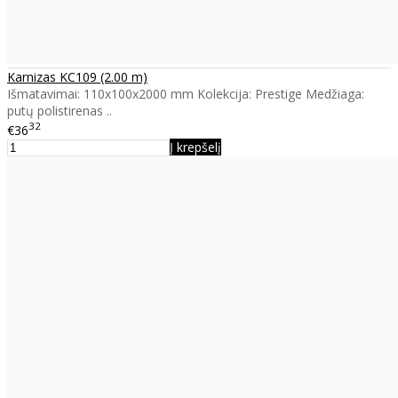
Karnizas KC109 (2.00 m)
Išmatavimai: 110x100x2000 mm Kolekcija: Prestige Medžiaga:
putų polistirenas ..
32
€36
Į krepšelį