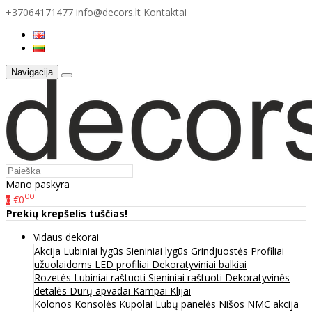
+37064171477
info@decors.lt
Kontaktai
Navigacija
Mano paskyra
00
€0
0
Prekių krepšelis tuščias!
Vidaus dekorai
Akcija
Lubiniai lygūs
Sieniniai lygūs
Grindjuostės
Profiliai
užuolaidoms
LED profiliai
Dekoratyviniai balkiai
Rozetės
Lubiniai raštuoti
Sieniniai raštuoti
Dekoratyvinės
detalės
Durų apvadai
Kampai
Klijai
Kolonos
Konsolės
Kupolai
Lubų panelės
Nišos
NMC akcija