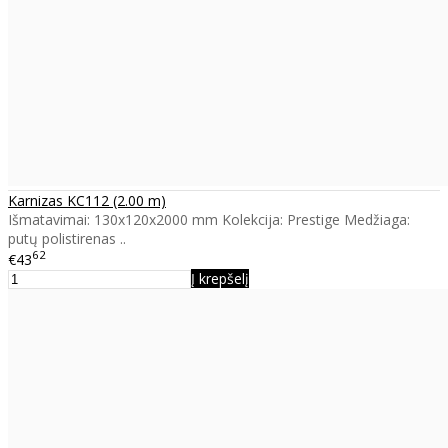
Karnizas KC112 (2.00 m)
Išmatavimai: 130x120x2000 mm Kolekcija: Prestige Medžiaga:
putų polistirenas ..
62
€43
Į krepšelį