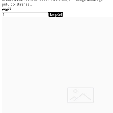
putų polistirenas ..
39
€56
Į krepšelį