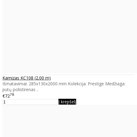
Karnizas KC108 (2.00 m)
Išmatavimai: 285x130x2000 mm Kolekcija: Prestige Medžiaga:
putų polistirenas ..
78
€72
Į krepšelį