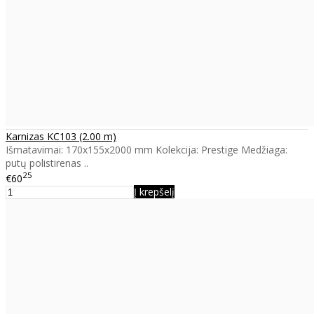
Karnizas KC103 (2.00 m)
Išmatavimai: 170x155x2000 mm Kolekcija: Prestige Medžiaga:
putų polistirenas ..
25
€60
Į krepšelį