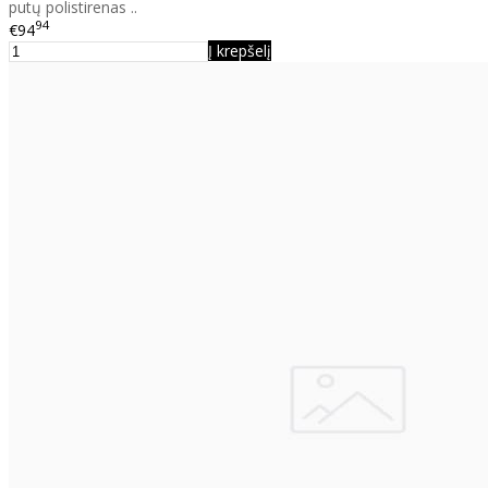
putų polistirenas ..
94
€94
Į krepšelį