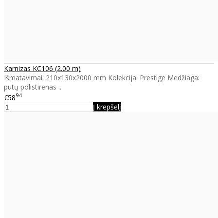
Karnizas KC106 (2.00 m)
Išmatavimai: 210x130x2000 mm Kolekcija: Prestige Medžiaga:
putų polistirenas ..
94
€58
Į krepšelį