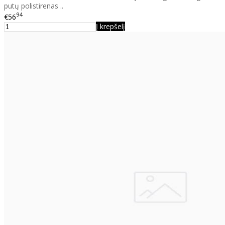
putų polistirenas ..
94
€56
Į krepšelį