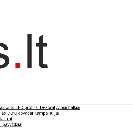
olaidoms
LED profiliai
Dekoratyviniai balkiai
alės
Durų apvadai
Kampai
Klijai
liastrai
. pavyzdžiai