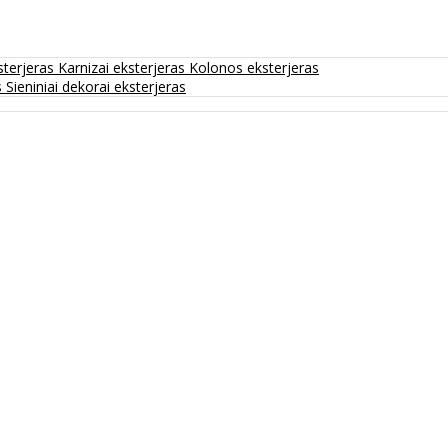
sterjeras
Karnizai eksterjeras
Kolonos eksterjeras
s
Sieniniai dekorai eksterjeras