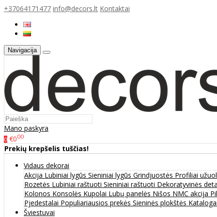
+37064171477
info@decors.lt
Kontaktai
Navigacija
Mano paskyra
00
€0
0
Prekių krepšelis tuščias!
Vidaus dekorai
Akcija
Lubiniai lygūs
Sieniniai lygūs
Grindjuostės
Profiliai užu
Rozetės
Lubiniai raštuoti
Sieniniai raštuoti
Dekoratyvinės det
Kolonos
Konsolės
Kupolai
Lubų panelės
Nišos
NMC akcija
Pi
Pjedestalai
Populiariausios prekės
Sieninės plokštės
Katalogai
Šviestuvai