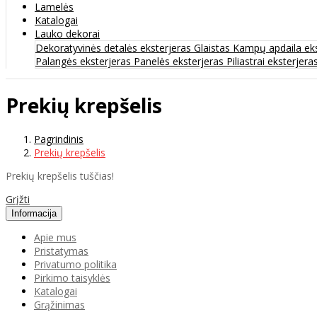
Lamelės
Katalogai
Lauko dekorai
Dekoratyvinės detalės eksterjeras
Glaistas
Kampų apdaila ek
Palangės eksterjeras
Panelės eksterjeras
Piliastrai eksterjera
Prekių krepšelis
Pagrindinis
Prekių krepšelis
Prekių krepšelis tuščias!
Grįžti
Informacija
Apie mus
Pristatymas
Privatumo politika
Pirkimo taisyklės
Katalogai
Grąžinimas