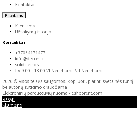
Kontaktai
Klientams
Klientams
Užsakymų istorija
Kontaktai
+37064171477
info@decors.lt
solid.decors
I-V 9:00 - 18:00 VI Nedirbame VII Nedirbame
2026 © Visos teisės saugomos. Kopijuoti, platinti svetainės turinį
be autorių sutikimo draudžiama.
Elektroninių parduotuvių nuoma
-
eshoprent.com
Rašyti
Skambinti