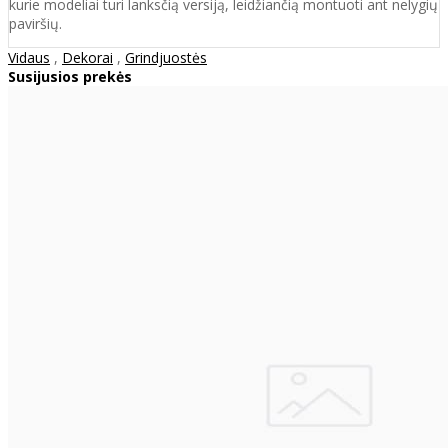
kurie modeliai turi lanksčią versiją, leidžiančią montuoti ant nelygių
paviršių.
Vidaus
,
Dekorai
,
Grindjuostės
Susijusios prekės