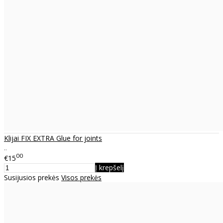
Klijai FIX EXTRA Glue for joints
..
00
€15
Į krepšelį
Susijusios prekės
Visos prekės