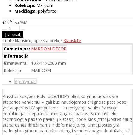
Kolekcija:
Mardom
Medžiaga:
polyforce
81
€16
su PVM
Turite klausimų apie šią prekę?
Klauskite
Gamintojas:
MARDOM DECOR
Informacija
Išmatavimai
107x11x2000 mm
Kolekcija
MARDOM
Aprašymas
Aukštos kokybės PolyForce/HDPS plastiko grindjuostės yra
atsparios vandeniui – gali būti naudojamos drėgnose patalpose,
yra atsparios UV spinduliams – intensyvioje saulės šviesoje
netrūkinėja ir nepakeičia medžiagos spalvos. ScratchShield
technologija padaro paviršių kietesnį, todėl šios grindjuostės daug
atsparesnės įbrėžimams ir deformacijoms. Grindjuostės yra
padengtos gruntu, paruoštos dengti vandens pagrindo dažais, kai