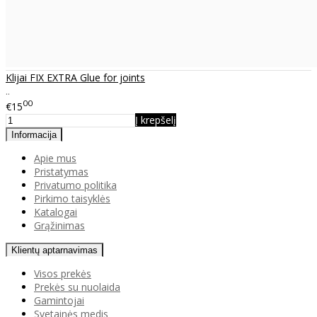
Klijai FIX EXTRA Glue for joints
..
00
€15
Į krepšelį
Informacija
Apie mus
Pristatymas
Privatumo politika
Pirkimo taisyklės
Katalogai
Grąžinimas
Klientų aptarnavimas
Visos prekės
Prekės su nuolaida
Gamintojai
Svetainės medis