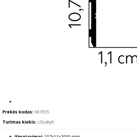
Prekės kodas:
667655
Turimas kiekis:
Užsakyti
Išmatavimai:
107x11x2000 mm