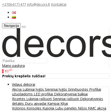
+37064171477
info@decors.lt
Kontaktai
Navigacija
Mano paskyra
00
€0
0
Prekių krepšelis tuščias!
Vidaus dekorai
Akcija
Lubiniai lygūs
Sieniniai lygūs
Grindjuostės
Profiliai
užuolaidoms
LED profiliai
Dekoratyviniai balkiai
Rozetės
Lubiniai raštuoti
Sieniniai raštuoti
Dekoratyvinės
detalės
Durų apvadai
Kampai
Klijai
Kolonos
Konsolės
Kupolai
Lubų panelės
Nišos
NMC akcija