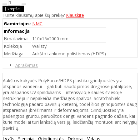
Turite klausimų apie šią prekę?
Klauskite
Gamintojas:
NMC
Informacija
Išmatavimai
110x15x2000 mm
Kolekcija
Wallstyl
Medžiaga
Aukšto tankumo polistirenas (HDPS)
Aprašymas
Aukštos kokybės PolyForce/HDPS plastiko grindjuostės yra
atsparios vandeniui – gali būti naudojamos drėgnose patalpose,
yra atsparios UV spinduliams – intensyvioje saulės šviesoje
netrūkinėja ir nepakeičia medžiagos spalvos. ScratchShield
technologija padaro paviršių kietesnį, todėl šios grindjuostės daug
atsparesnės įbrėžimams ir deformacijoms. Grindjuostės yra
padengtos gruntu, paruoštos dengti vandens pagrindo dažais, kai
kurie modeliai turi lanksčią versiją, leidžiančią montuoti ant nelygių
paviršių.
Lygūs
,
Sieniniai
,
Grindjuostės
,
Dekorai
,
Vidaus