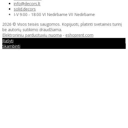
info@decors.lt
solid.decors
I-V 9:00 - 18:00 VI Nedirbame VII Nedirbame
2026 © Visos teisės saugomos. Kopijuoti, platinti svetainės turinį
be autorių sutikimo draudžiama.
Elektroninių parduotuvių nuoma
-
eshoprent.com
Rašyti
Skambinti