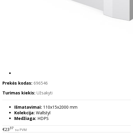
Prekės kodas:
696546
Turimas kiekis:
Užsakyti
Išmatavimai:
110x15x2000 mm
Kolekcija:
Wallstyl
Medžiaga:
HDPS
37
€23
su PVM