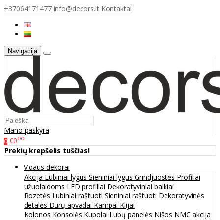
+37064171477
info@decors.lt
Kontaktai
Navigacija
Mano paskyra
00
€0
0
Prekių krepšelis tuščias!
Vidaus dekorai
Akcija
Lubiniai lygūs
Sieniniai lygūs
Grindjuostės
Profiliai
užuolaidoms
LED profiliai
Dekoratyviniai balkiai
Rozetės
Lubiniai raštuoti
Sieniniai raštuoti
Dekoratyvinės
detalės
Durų apvadai
Kampai
Klijai
Kolonos
Konsolės
Kupolai
Lubų panelės
Nišos
NMC akcija