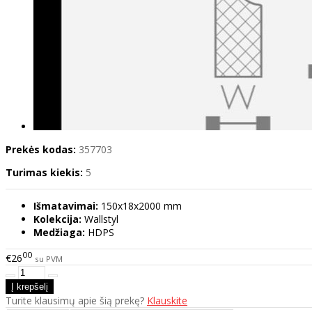
Prekės kodas:
357703
Turimas kiekis:
5
Išmatavimai:
150x18x2000 mm
Kolekcija:
Wallstyl
Medžiaga:
HDPS
00
€26
su PVM
Turite klausimų apie šią prekę?
Klauskite