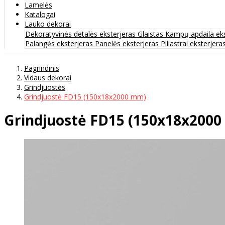
Lamelės
Katalogai
Lauko dekorai
Dekoratyvinės detalės eksterjeras
Glaistas
Kampų apdaila ek
Palangės eksterjeras
Panelės eksterjeras
Piliastrai eksterjera
Pagrindinis
Vidaus dekorai
Grindjuostės
Grindjuostė FD15 (150x18x2000 mm)
Grindjuostė FD15 (150x18x200