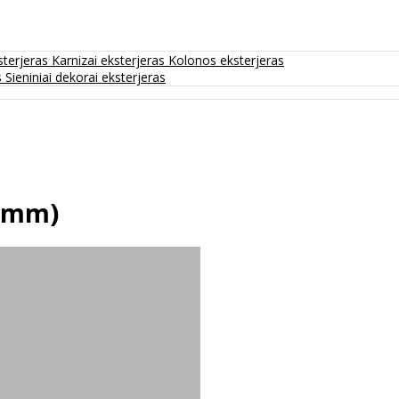
sterjeras
Karnizai eksterjeras
Kolonos eksterjeras
s
Sieniniai dekorai eksterjeras
0 mm)