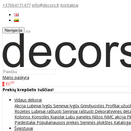
+37064171477
info@decors.lt
Kontaktai
Navigacija
Mano paskyra
00
€0
0
Prekių krepšelis tuščias!
Vidaus dekorai
Akcija
Lubiniai lygūs
Sieniniai lygūs
Grindjuostės
Profiliai užu
Rozetės
Lubiniai raštuoti
Sieniniai raštuoti
Dekoratyvinės det
Kolonos
Konsolės
Kupolai
Lubų panelės
Nišos
NMC akcija
Pi
Pjedestalai
Populiariausios prekės
Sieninės plokštės
Katalogai
Šviestuvai