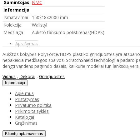
Gamintojas:
NMC
Informacija
Išmatavimai
150x18x2000 mm
Kolekcija
Wallstyl
Medžiaga
Aukšto tankumo polistirenas(HDPS)
Aprašymas
Aukštos kokybės PolyForce/HDPS plastiko grindjuostės yra atsparios 
nepakeičia medžiagos spalvos. ScratchShield technologija padaro pa
dengti vandens pagrindo dažais, kai kurie modeliai turi lanksčią versi
Vidaus
,
Dekorai
,
Grindjuostės
Informacija
Apie mus
Pristatymas
Privatumo politika
Pirkimo taisyklės
Katalogai
Grąžinimas
Klientų aptarnavimas