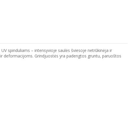
V spinduliams – intensyvioje saulės šviesoje netrūkinėja ir
s ir deformacijoms. Grindjuostės yra padengtos gruntu, paruoštos