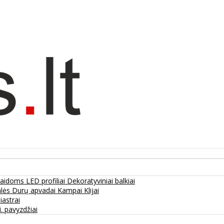
olaidoms
LED profiliai
Dekoratyviniai balkiai
alės
Durų apvadai
Kampai
Klijai
liastrai
. pavyzdžiai