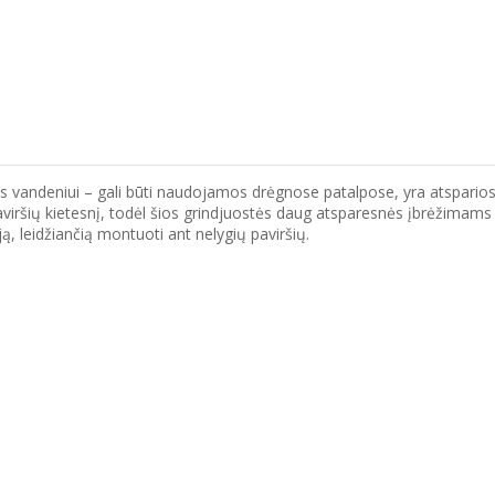
vandeniui – gali būti naudojamos drėgnose patalpose, yra atsparios U
viršių kietesnį, todėl šios grindjuostės daug atsparesnės įbrėžimam
ją, leidžiančią montuoti ant nelygių paviršių.