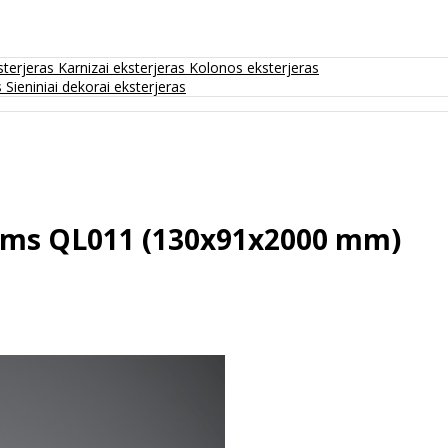
sterjeras
Karnizai eksterjeras
Kolonos eksterjeras
s
Sieniniai dekorai eksterjeras
idoms QL011 (130x91x2000 mm)