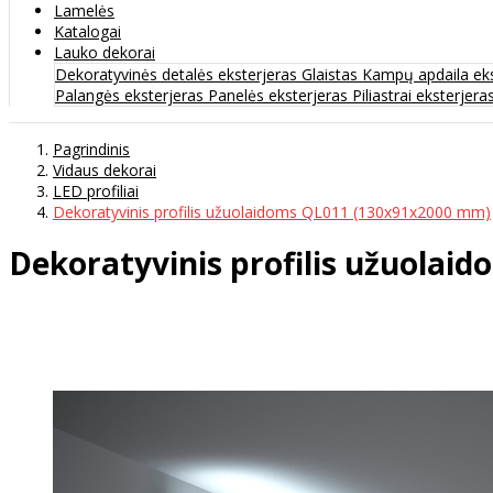
Lamelės
Katalogai
Lauko dekorai
Dekoratyvinės detalės eksterjeras
Glaistas
Kampų apdaila ek
Palangės eksterjeras
Panelės eksterjeras
Piliastrai eksterjera
Pagrindinis
Vidaus dekorai
LED profiliai
Dekoratyvinis profilis užuolaidoms QL011 (130x91x2000 mm)
Dekoratyvinis profilis užuola