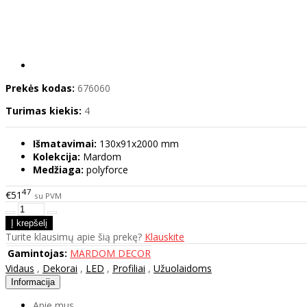
Prekės kodas:
676060
Turimas kiekis:
4
Išmatavimai:
130x91x2000 mm
Kolekcija:
Mardom
Medžiaga:
polyforce
47
€51
su PVM
Turite klausimų apie šią prekę?
Klauskite
Gamintojas:
MARDOM DECOR
Vidaus
,
Dekorai
,
LED
,
Profiliai
,
Užuolaidoms
Informacija
Apie mus