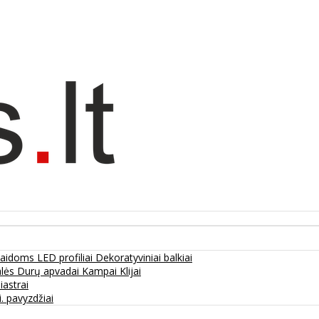
olaidoms
LED profiliai
Dekoratyviniai balkiai
alės
Durų apvadai
Kampai
Klijai
liastrai
. pavyzdžiai