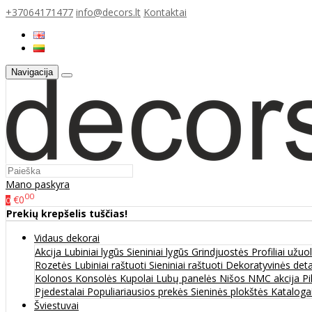
+37064171477
info@decors.lt
Kontaktai
Navigacija
Mano paskyra
00
€0
0
Prekių krepšelis tuščias!
Vidaus dekorai
Akcija
Lubiniai lygūs
Sieniniai lygūs
Grindjuostės
Profiliai užu
Rozetės
Lubiniai raštuoti
Sieniniai raštuoti
Dekoratyvinės det
Kolonos
Konsolės
Kupolai
Lubų panelės
Nišos
NMC akcija
Pi
Pjedestalai
Populiariausios prekės
Sieninės plokštės
Katalogai
Šviestuvai