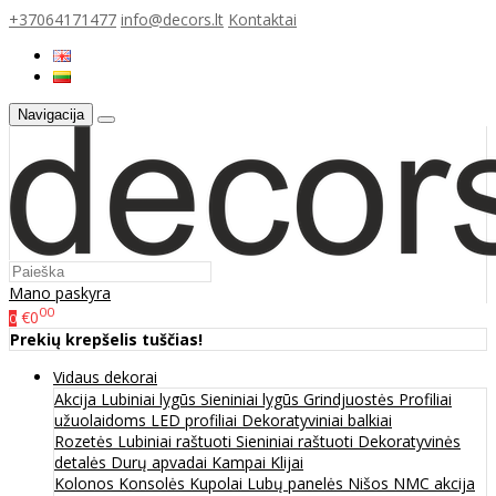
+37064171477
info@decors.lt
Kontaktai
Navigacija
Mano paskyra
00
€0
0
Prekių krepšelis tuščias!
Vidaus dekorai
Akcija
Lubiniai lygūs
Sieniniai lygūs
Grindjuostės
Profiliai
užuolaidoms
LED profiliai
Dekoratyviniai balkiai
Rozetės
Lubiniai raštuoti
Sieniniai raštuoti
Dekoratyvinės
detalės
Durų apvadai
Kampai
Klijai
Kolonos
Konsolės
Kupolai
Lubų panelės
Nišos
NMC akcija