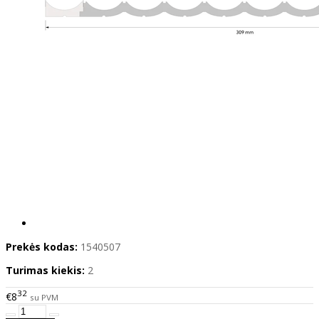
Prekės kodas:
1540507
Turimas kiekis:
2
32
€8
su PVM