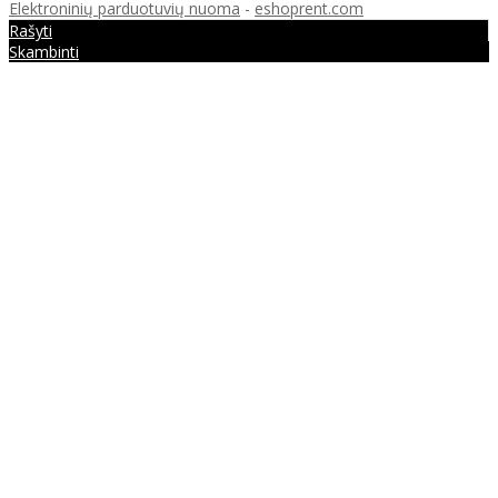
Elektroninių parduotuvių nuoma
-
eshoprent.com
Rašyti
Skambinti