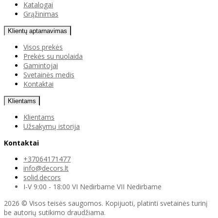
Katalogai
Grąžinimas
Klientų aptarnavimas
Visos prekės
Prekės su nuolaida
Gamintojai
Svetainės medis
Kontaktai
Klientams
Klientams
Užsakymų istorija
Kontaktai
+37064171477
info@decors.lt
solid.decors
I-V 9:00 - 18:00 VI Nedirbame VII Nedirbame
2026 © Visos teisės saugomos. Kopijuoti, platinti svetainės turinį
be autorių sutikimo draudžiama.