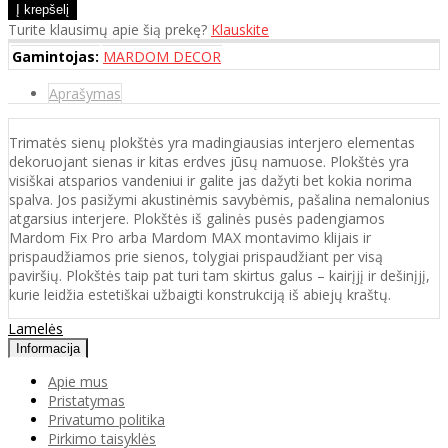
Turite klausimų apie šią prekę?
Klauskite
Gamintojas:
MARDOM DECOR
Aprašymas
Trimatės sienų plokštės yra madingiausias interjero elementas
dekoruojant sienas ir kitas erdves jūsų namuose. Plokštės yra
visiškai atsparios vandeniui ir galite jas dažyti bet kokia norima
spalva. Jos pasižymi akustinėmis savybėmis, pašalina nemalonius
atgarsius interjere. Plokštės iš galinės pusės padengiamos
Mardom Fix Pro arba Mardom MAX montavimo klijais ir
prispaudžiamos prie sienos, tolygiai prispaudžiant per visą
paviršių. Plokštės taip pat turi tam skirtus galus – kairįjį ir dešinįjį,
kurie leidžia estetiškai užbaigti konstrukciją iš abiejų kraštų.
Lamelės
Informacija
Apie mus
Pristatymas
Privatumo politika
Pirkimo taisyklės