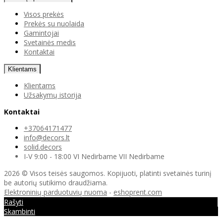
Visos prekės
Prekės su nuolaida
Gamintojai
Svetainės medis
Kontaktai
Klientams
Klientams
Užsakymų istorija
Kontaktai
+37064171477
info@decors.lt
solid.decors
I-V 9:00 - 18:00 VI Nedirbame VII Nedirbame
2026 © Visos teisės saugomos. Kopijuoti, platinti svetainės turinį
be autorių sutikimo draudžiama.
Elektroninių parduotuvių nuoma
-
eshoprent.com
Rašyti
Skambinti