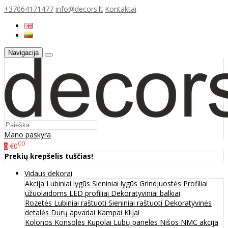
+37064171477
info@decors.lt
Kontaktai
Navigacija
Mano paskyra
00
€0
0
Prekių krepšelis tuščias!
Vidaus dekorai
Akcija
Lubiniai lygūs
Sieniniai lygūs
Grindjuostės
Profiliai
užuolaidoms
LED profiliai
Dekoratyviniai balkiai
Rozetės
Lubiniai raštuoti
Sieniniai raštuoti
Dekoratyvinės
detalės
Durų apvadai
Kampai
Klijai
Kolonos
Konsolės
Kupolai
Lubų panelės
Nišos
NMC akcija