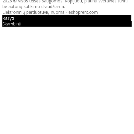
2026 © Visos teisės saugomos. Kopijuoti, platinti svetainės turinį
be autorių sutikimo draudžiama.
Elektroninių parduotuvių nuoma
-
eshoprent.com
Rašyti
Skambinti