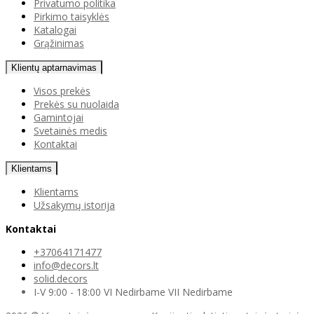
Privatumo politika
Pirkimo taisyklės
Katalogai
Grąžinimas
Klientų aptarnavimas
Visos prekės
Prekės su nuolaida
Gamintojai
Svetainės medis
Kontaktai
Klientams
Klientams
Užsakymų istorija
Kontaktai
+37064171477
info@decors.lt
solid.decors
I-V 9:00 - 18:00 VI Nedirbame VII Nedirbame