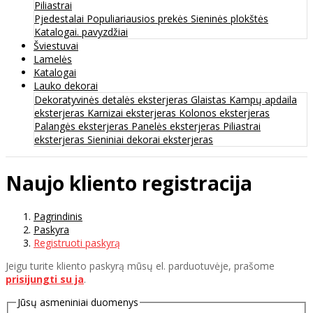
Piliastrai
Pjedestalai
Populiariausios prekės
Sieninės plokštės
Katalogai. pavyzdžiai
Šviestuvai
Lamelės
Katalogai
Lauko dekorai
Dekoratyvinės detalės eksterjeras
Glaistas
Kampų apdaila
eksterjeras
Karnizai eksterjeras
Kolonos eksterjeras
Palangės eksterjeras
Panelės eksterjeras
Piliastrai
eksterjeras
Sieniniai dekorai eksterjeras
Naujo kliento registracija
Pagrindinis
Paskyra
Registruoti paskyrą
Jeigu turite kliento paskyrą mūsų el. parduotuvėje, prašome
prisijungti su ja
.
Jūsų asmeniniai duomenys