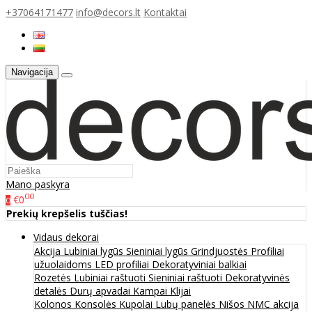
+37064171477
info@decors.lt
Kontaktai
Navigacija
Mano paskyra
00
€0
0
Prekių krepšelis tuščias!
Vidaus dekorai
Akcija
Lubiniai lygūs
Sieniniai lygūs
Grindjuostės
Profiliai
užuolaidoms
LED profiliai
Dekoratyviniai balkiai
Rozetės
Lubiniai raštuoti
Sieniniai raštuoti
Dekoratyvinės
detalės
Durų apvadai
Kampai
Klijai
Kolonos
Konsolės
Kupolai
Lubų panelės
Nišos
NMC akcija