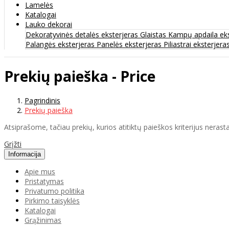
Lamelės
Katalogai
Lauko dekorai
Dekoratyvinės detalės eksterjeras
Glaistas
Kampų apdaila ek
Palangės eksterjeras
Panelės eksterjeras
Piliastrai eksterjera
Prekių paieška - Price
Pagrindinis
Prekių paieška
Atsiprašome, tačiau prekių, kurios atitiktų paieškos kriterijus nerasta
Grįžti
Informacija
Apie mus
Pristatymas
Privatumo politika
Pirkimo taisyklės
Katalogai
Grąžinimas