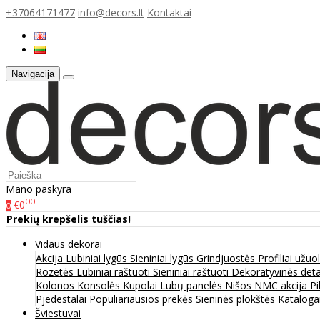
+37064171477
info@decors.lt
Kontaktai
Navigacija
Mano paskyra
00
€0
0
Prekių krepšelis tuščias!
Vidaus dekorai
Akcija
Lubiniai lygūs
Sieniniai lygūs
Grindjuostės
Profiliai užu
Rozetės
Lubiniai raštuoti
Sieniniai raštuoti
Dekoratyvinės det
Kolonos
Konsolės
Kupolai
Lubų panelės
Nišos
NMC akcija
Pi
Pjedestalai
Populiariausios prekės
Sieninės plokštės
Katalogai
Šviestuvai