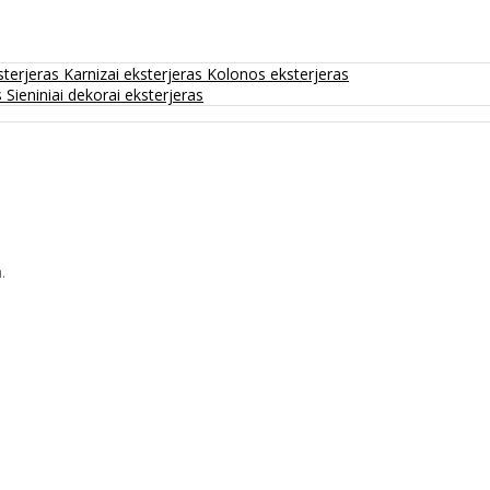
sterjeras
Karnizai eksterjeras
Kolonos eksterjeras
s
Sieniniai dekorai eksterjeras
.