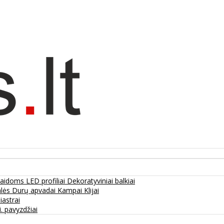
olaidoms
LED profiliai
Dekoratyviniai balkiai
alės
Durų apvadai
Kampai
Klijai
liastrai
. pavyzdžiai