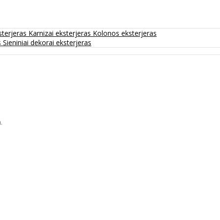
sterjeras
Karnizai eksterjeras
Kolonos eksterjeras
s
Sieniniai dekorai eksterjeras
.