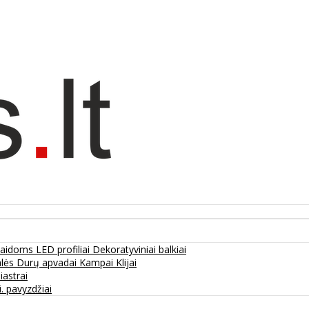
olaidoms
LED profiliai
Dekoratyviniai balkiai
alės
Durų apvadai
Kampai
Klijai
liastrai
. pavyzdžiai