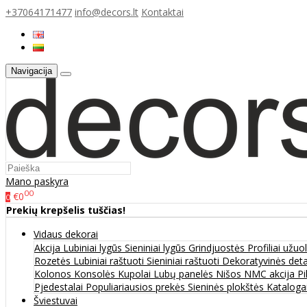
+37064171477
info@decors.lt
Kontaktai
Navigacija
Mano paskyra
00
€0
0
Prekių krepšelis tuščias!
Vidaus dekorai
Akcija
Lubiniai lygūs
Sieniniai lygūs
Grindjuostės
Profiliai užu
Rozetės
Lubiniai raštuoti
Sieniniai raštuoti
Dekoratyvinės det
Kolonos
Konsolės
Kupolai
Lubų panelės
Nišos
NMC akcija
Pi
Pjedestalai
Populiariausios prekės
Sieninės plokštės
Katalogai
Šviestuvai