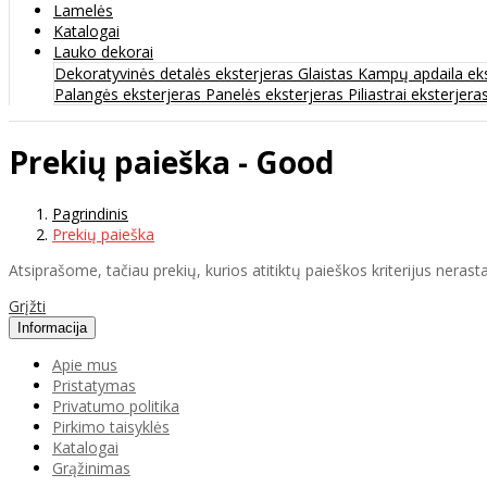
Lamelės
Katalogai
Lauko dekorai
Dekoratyvinės detalės eksterjeras
Glaistas
Kampų apdaila ek
Palangės eksterjeras
Panelės eksterjeras
Piliastrai eksterjera
Prekių paieška - Good
Pagrindinis
Prekių paieška
Atsiprašome, tačiau prekių, kurios atitiktų paieškos kriterijus nerasta
Grįžti
Informacija
Apie mus
Pristatymas
Privatumo politika
Pirkimo taisyklės
Katalogai
Grąžinimas