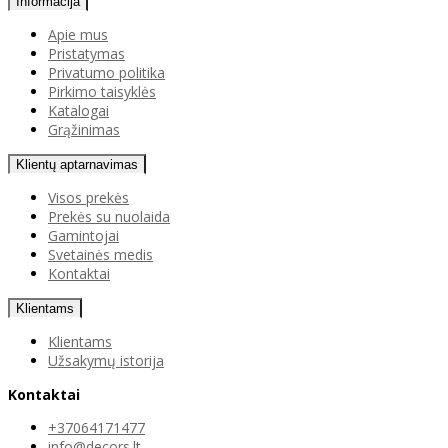
Informacija
Apie mus
Pristatymas
Privatumo politika
Pirkimo taisyklės
Katalogai
Grąžinimas
Klientų aptarnavimas
Visos prekės
Prekės su nuolaida
Gamintojai
Svetainės medis
Kontaktai
Klientams
Klientams
Užsakymų istorija
Kontaktai
+37064171477
info@decors.lt