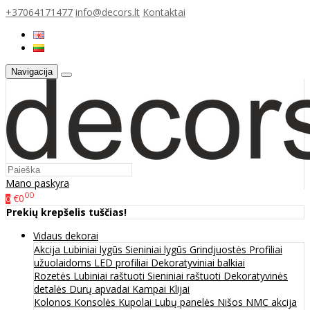
+37064171477
info@decors.lt
Kontaktai
Navigacija
Mano paskyra
00
€0
0
Prekių krepšelis tuščias!
Vidaus dekorai
Akcija
Lubiniai lygūs
Sieniniai lygūs
Grindjuostės
Profiliai
užuolaidoms
LED profiliai
Dekoratyviniai balkiai
Rozetės
Lubiniai raštuoti
Sieniniai raštuoti
Dekoratyvinės
detalės
Durų apvadai
Kampai
Klijai
Kolonos
Konsolės
Kupolai
Lubų panelės
Nišos
NMC akcija