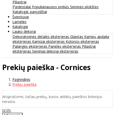
Piliastrai
Pjedestalai
Populiariausios prekės
Sieninės plokštės
Katalogai. pavyzdžiai
Šviestuvai
Lamelės
Katalogai
Lauko dekorai
Dekoratyvinės detalės eksterjeras
Glaistas
Kampų apdaila
eksterjeras
Karnizai eksterjeras
Kolonos eksterjeras
Palangės eksterjeras
Panelės eksterjeras
Piliastrai
eksterjeras
Sieniniai dekorai eksterjeras
Prekių paieška - Cornices
Pagrindinis
Prekių paieška
Atsiprašome, tačiau prekių, kurios atitiktų paieškos kriterijus
nerasta.
Grįžti