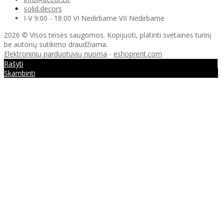
solid.decors
I-V 9:00 - 18:00 VI Nedirbame VII Nedirbame
2026 © Visos teisės saugomos. Kopijuoti, platinti svetainės turinį
be autorių sutikimo draudžiama.
Elektroninių parduotuvių nuoma
-
eshoprent.com
Rašyti
Skambinti